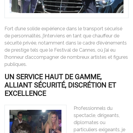
Fort d’une solide expérience dans le transport sécurisé
de personnalités, j’interviens en tant que chauffeur de
sécurité privée, notamment dans le cadre d’événements
de prestige tels que le Festival de Cannes, où j’ai eu
l’honneur d’accompagner de nombreux artistes et figures
publiques.
UN SERVICE HAUT DE GAMME,
ALLIANT SÉCURITÉ, DISCRÉTION ET
EXCELLENCE
Professionnels du
spectacle, dirigeants,
diplomates ou
particuliers exigeants, je