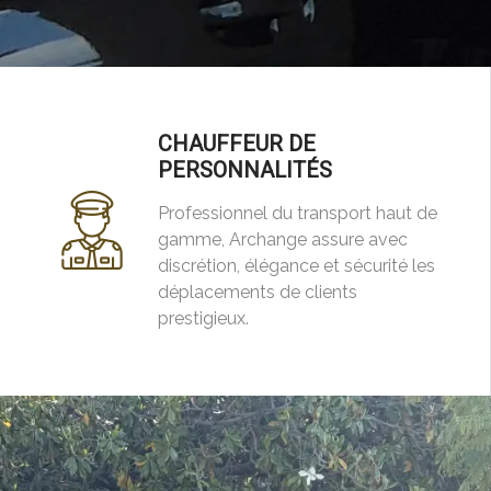
CHAUFFEUR DE
PERSONNALITÉS
Professionnel du transport haut de
gamme, Archange assure avec
discrétion, élégance et sécurité les
déplacements de clients
prestigieux.