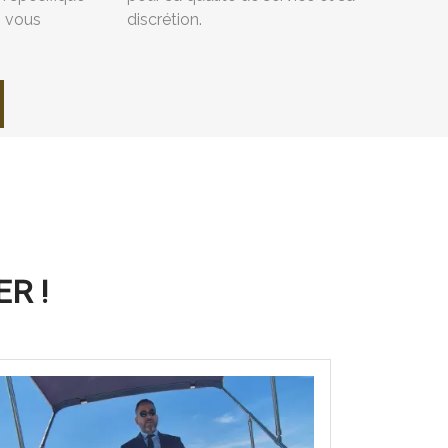
s vous
discrétion.
R !