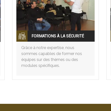
FORMATIONS À LA SÉCURITÉ
Grâce à notre expertise, nous
sommes capables de former nos
équipes sur des thèmes ou des
modules spécifiques.