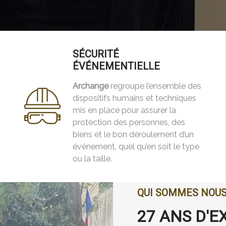
SÉCURITÉ
ÉVÉNEMENTIELLE
Archange
regroupe l’ensemble des
dispositifs humains et techniques
mis en place pour assurer la
protection des personnes, des
biens et le bon déroulement d’un
événement, quel qu’en soit le type
ou la taille.
QUI SOMMES NOU
27 ANS D'E