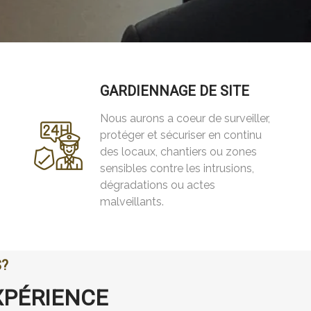
GARDIENNAGE DE SITE
Nous aurons a coeur de surveiller,
protéger et sécuriser en continu
des locaux, chantiers ou zones
sensibles contre les intrusions,
dégradations ou actes
malveillants.
S?
XPÉRIENCE