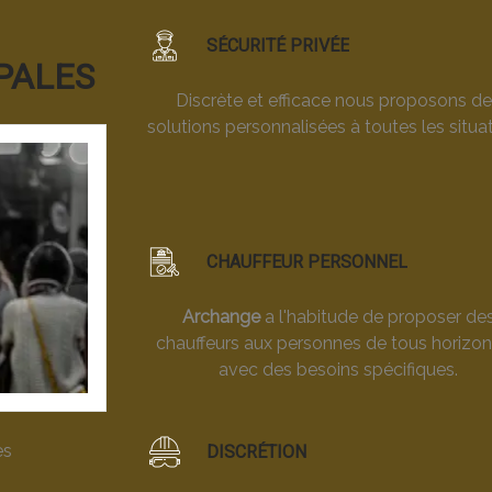
SÉCURITÉ PRIVÉE
PALES
Discrète et efficace nous proposons d
solutions personnalisées à toutes les situat
CHAUFFEUR PERSONNEL
Archange
a l'habitude de proposer de
chauffeurs aux personnes de tous horizon
avec des besoins spécifiques.
es
DISCRÉTION