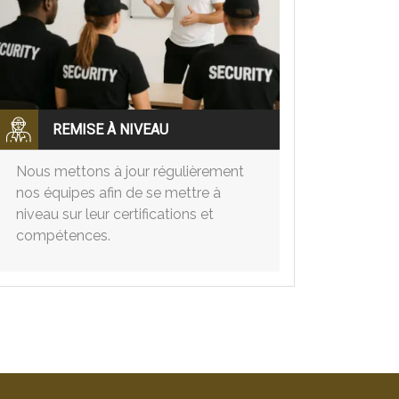
REMISE À NIVEAU
Nous mettons à jour régulièrement
nos équipes afin de se mettre à
niveau sur leur certifications et
compétences.